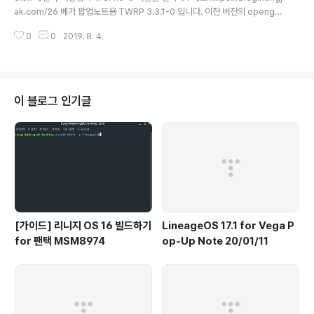
ak.com/26 베가 팝업노트용 TWRP 3.3.1-0 입니다. 이전 버전의 openga
pps 설치 오류가 수정되었습니다. 다운로드 https://dl.kongjak.com/ef65/
0
0
2019. 8. 4.
TWRP/twrp-3.3.1-0-ef65.img TWRP에서 설치하시면 됩니다.
이 블로그 인기글
[가이드] 리니지 OS 16 빌드하기
LineageOS 17.1 for Vega P
for 팬택 MSM8974
op-Up Note 20/01/11