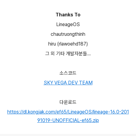
Thanks To
LineageOS
chautruongthinh
hiru (rlawoehd187)
그 외 기타 개발자분들...
소스코드
SKY VEGA DEV TEAM
다운로드
https://dl.kongjak.com/ef65/LineageOS/lineage-16.0-201
91019-UNOFFICIAL-ef65.zip
로그 정보