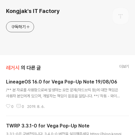
Kongjak's IT Factory
구독하기
더보기
레거시
의 다른 글
LineageOS 16.0 for Vega Pop-Up Note 19/08/06
글 내용
/** 본 자료를 사용함으로써 발생하는 모든 문제(하드브릭 등)에 대한 책임은
사용자 본인에게 있으며, 개발자는 책임이 없음을 알립니다. **/ 작동 - 와이파
이 - 블루투스 - GPS - 소리 기타 - 5Ghz 와이파이는 속도가 매우 느립니다.
0
0
2019. 8. 6.
- V Pen은 강하게 눌러줘야 인식됩니다. 변경점 - 홈버튼 Wake 수정 - 기타
변경점은 깃허브에서 확인하세요 Thanks To LineageOS chautruongthi
nh hiru (rlawoehd187) 소스코드 디바이스 공용 트리 디바이스 트리 커널 벤
TWRP 3.3.1-0 for Vega Pop-Up Note
더 다운로드 https://dl.kongjak.com/ef65/LineageOS/lineage-16.0-
글 내용
20190806-UNOFFICIAL-ef65.zip
3.3.1-0은 구버전입니다. 3.4.0-0 버전을 설치해주세요 https://blog.kongj