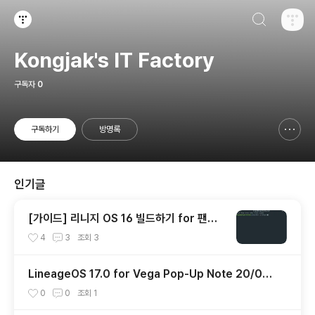
검색하기
티스토리
Kongjak's IT Factory
구독자
0
구독하기
방명록
신고하기 레이어
열기
인기글
[가이드] 리니지 OS 16 빌드하기 for 팬택
MSM8974
4
3
조회
3
LineageOS 17.0 for Vega Pop-Up Note 20/01/
04
0
0
조회
1