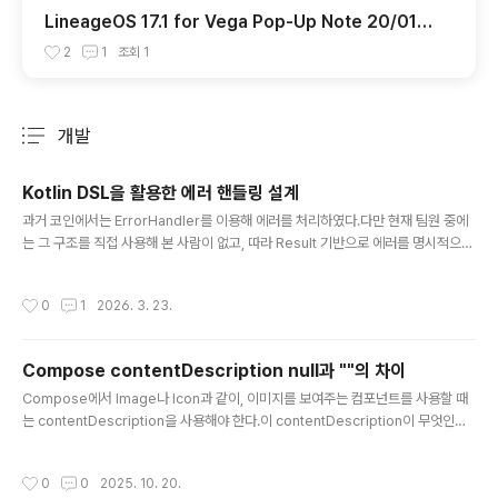
LineageOS 17.1 for Vega Pop-Up Note 20/01/1
1
2
1
조회
1
개발
분류 전체보기
주요 글 목록
Kotlin DSL을 활용한 에러 핸들링 설계
글 내용
과거 코인에서는 ErrorHandler를 이용해 에러를 처리하였다.다만 현재 팀원 중에
는 그 구조를 직접 사용해 본 사람이 없고, 따라 Result 기반으로 에러를 명시적으로
다루는 방향으로 정리되었다.Result.failure 분기처리처음에는 아래와 같이 코드를
작성하였다.return runCatching { remoteCall()}.onFailure { exception ->
작성시간
0
1
2026. 3. 23.
return Result.failure( when (exception) { is HttpException -> { when
(exception.code()) { 401 -> UnauthorizedException() ..
Compose contentDescription null과 ""의 차이
글 내용
Compose에서 Image나 Icon과 같이, 이미지를 보여주는 컴포넌트를 사용할 때
는 contentDescription을 사용해야 한다.이 contentDescription이 무엇인지
정확하게 알아보기 위해, Image Composable의 주석을 읽어보았다.@param c
ontentDescription text used by accessibility services to describe wh
작성시간
0
0
2025. 10. 20.
at this image represents. This should always be provided unless this